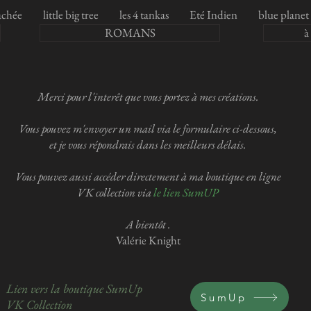
cachée
little big tree
les 4 tankas
Eté Indien
blue planet
ROMANS
à
Merci pour l'interêt que vous portez à mes créations.
Vous pouvez m'envoyer un mail via le formulaire ci-dessous,
et
je vous répondrais dans les meilleurs délais.
Vous pouvez aussi accéder directement à ma boutique en ligne
VK collection via
le lien SumUP
A bientôt .
Valérie Knight
Lien vers la boutique SumUp
SumUp
VK Collection