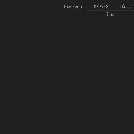
Bienvenue
ROSES
la face 
films